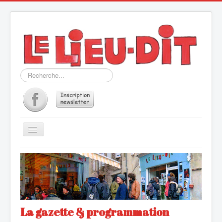
Rechercher
Basculer
la
navigation
QU'ES AQUÒ
GAZETTE & PROG
LE RESTO du LIEU-DIT
MÉDIAS
La gazette & programmation
CONTACT